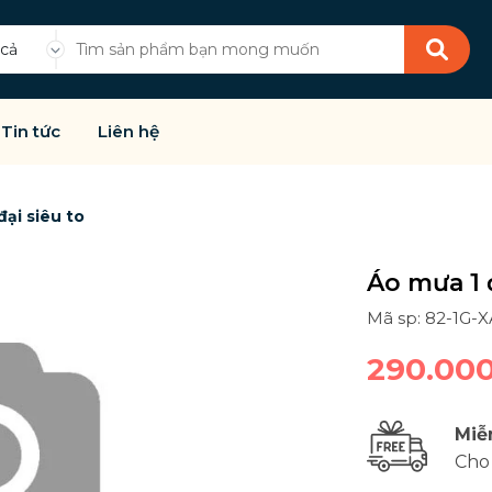
 cả
Tin tức
Liên hệ
đại siêu to
Áo mưa 1 đ
Mã sp: 82-1G-
290.00
Miễ
Cho