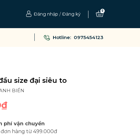
0
Đăng nhập
/
Đăng ký
Hotline:
0975454123
ầu size đại siêu to
XANH BIỂN
0₫
n phí vận chuyển
 đơn hàng từ 499.000đ