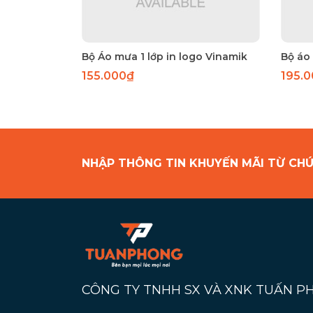
Bộ Áo mưa 1 lớp in logo Vinamik
Bộ áo
155.000₫
195.
NHẬP THÔNG TIN KHUYẾN MÃI TỪ CHÚ
CÔNG TY TNHH SX VÀ XNK TUẤN 