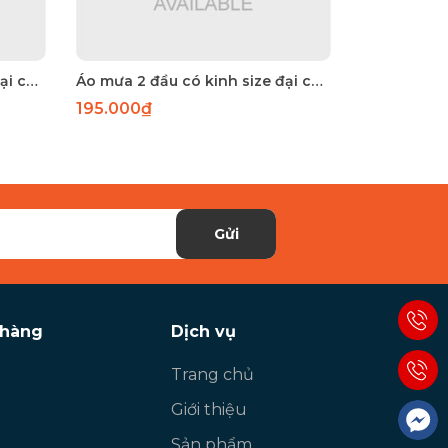
Áo mưa 2 đầu có kính size đại có phản quang sau lưng
Áo mưa 2 đầu có kinh size đại có phản quang sau lưng
195.000₫
195.000₫
Gửi
 hàng
Dịch vụ
Trang chủ
Giới thiệu
Sản phẩm