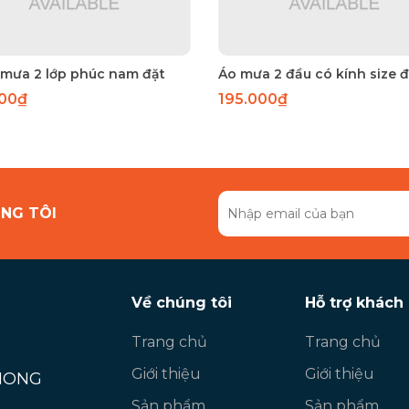
 mưa 2 lớp phúc nam đặt
000₫
195.000₫
NG TÔI
Về chúng tôi
Hỗ trợ khách
Trang chủ
Trang chủ
Giới thiệu
Giới thiệu
PHONG
Sản phẩm
Sản phẩm